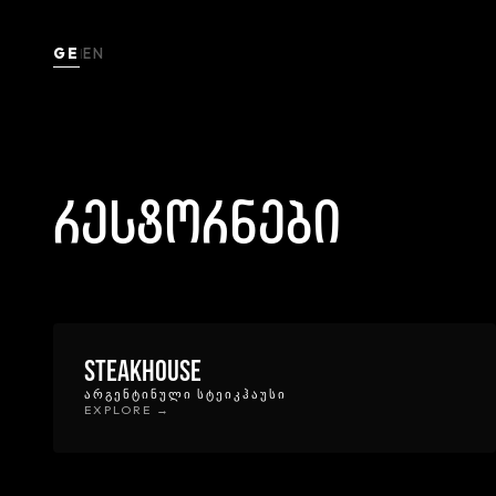
GE
EN
|
რესტორნები
Steakhouse
ᲐᲠᲒᲔᲜᲢᲘᲜᲣᲚᲘ ᲡᲢᲔᲘᲙᲰᲐᲣᲡᲘ
EXPLORE →